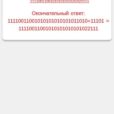
1
1
1
1
0
0
1
1
0
0
1
0
1
0
1
0
1
0
1
0
1
0
1
0
2
2
1
1
1
Окончательный ответ:
11110011001010101010101011010+11101 =
11110011001010101010101022111