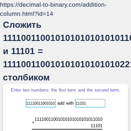
https://decimal-to-binary.com/addition-
column.html?id=14
Сложить
11110011001010101010101011
и 11101 =
11110011001010101010101022
столбиком
Enter two numbers: the first term and the second term.
add with
1
1
1
1
0
0
1
1
0
0
1
0
1
0
1
0
1
0
1
0
1
0
1
0
1
1
0
1
0
+
1
1
1
0
1