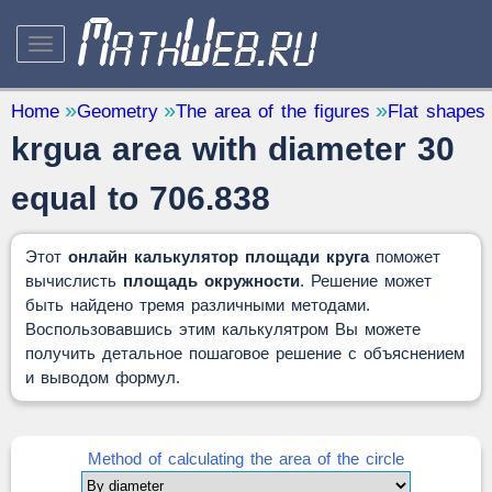
STUDY AND SCIENCE
— 32
Home
Geometry
The area of the figures
Flat shapes
krgua area with diameter 30
Mathematics
— 31
Other
— 1
equal to 706.838
QUANTITY CONVERTERS
— 2
Этот
онлайн калькулятор площади круга
поможет
вычислисть
площадь окружности
. Решение может
быть найдено тремя различными методами.
Воспользовавшись этим калькулятром Вы можете
получить детальное пошаговое решение с объяснением
и выводом формул.
Method of calculating the area of the circle