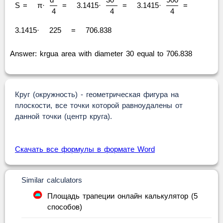
S =
π·
=
3.1415·
=
3.1415·
=
4
4
4
3.1415·
225
=
706.838
Answer: krgua area with diameter 30 equal to 706.838
Круг (окружность) - геометрическая фигура на
плоскости, все точки которой равноудалены от
данной точки (центр круга).
Скачать все формулы в формате Word
Similar calculators
Площадь трапеции онлайн калькулятор (5
способов)