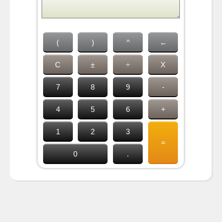
(
)
^
←
C
±
÷
X
7
8
9
-
4
5
6
+
1
2
3
=
0
.