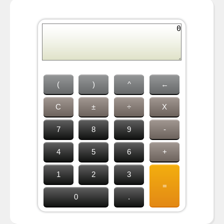
(
)
^
←
C
±
÷
X
7
8
9
-
4
5
6
+
1
2
3
=
0
.