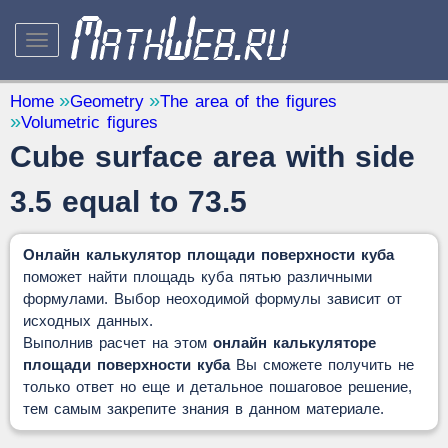
STUDY AND SCIENCE
— 32
Home
Geometry
The area of the figures
Volumetric figures
Mathematics
— 31
Cube surface area with side
Other
— 1
QUANTITY CONVERTERS
3.5 equal to 73.5
— 2
Онлайн калькулятор площади поверхности куба
поможет найти площадь куба пятью различными
формулами. Выбор неоходимой формулы зависит от
исходных данных.
Выполнив расчет на этом
онлайн калькуляторе
площади поверхности куба
Вы сможете получить не
только ответ но еще и детальное пошаговое решение,
тем самым закрепите знания в данном материале.