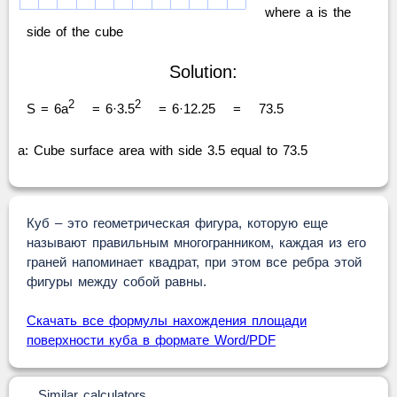
where a is the
side of the cube
Solution:
2
2
S = 6a
= 6·3.5
= 6·12.25
=
73.5
a: Cube surface area with side 3.5 equal to 73.5
Куб – это геометрическая фигура, которую еще
называют правильным многогранником, каждая из его
граней напоминает квадрат, при этом все ребра этой
фигуры между собой равны.
Скачать все формулы нахождения площади
поверхности куба в формате Word/PDF
Similar calculators