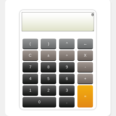
(
)
^
←
C
±
÷
X
7
8
9
-
4
5
6
+
1
2
3
=
0
.