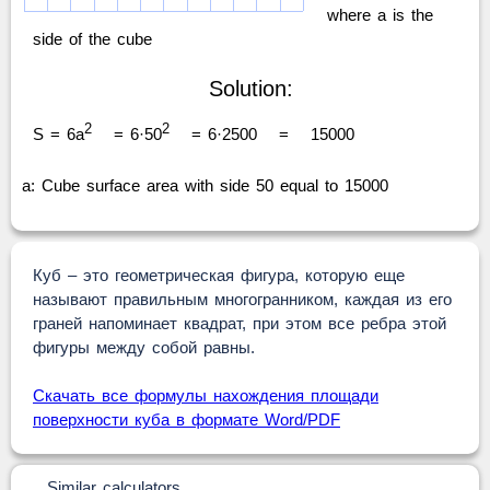
where a is the
side of the cube
Solution:
2
2
S = 6a
= 6·50
= 6·2500
=
15000
a: Cube surface area with side 50 equal to 15000
Куб – это геометрическая фигура, которую еще
называют правильным многогранником, каждая из его
граней напоминает квадрат, при этом все ребра этой
фигуры между собой равны.
Скачать все формулы нахождения площади
поверхности куба в формате Word/PDF
Similar calculators