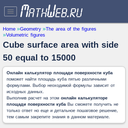
STUDY AND SCIENCE
— 32
Home
Geometry
The area of the figures
Volumetric figures
Mathematics
— 31
Cube surface area with side
Other
— 1
QUANTITY CONVERTERS
50 equal to 15000
— 2
Онлайн калькулятор площади поверхности куба
поможет найти площадь куба пятью различными
формулами. Выбор неоходимой формулы зависит от
исходных данных.
Выполнив расчет на этом
онлайн калькуляторе
площади поверхности куба
Вы сможете получить не
только ответ но еще и детальное пошаговое решение,
тем самым закрепите знания в данном материале.