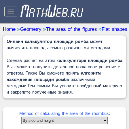
STUDY AND SCIENCE
— 32
Home
Geometry
The area of the figures
Flat shapes
Mathematics
— 31
Онлайн калькулятор площади ромба
может
Other
— 1
вычислить плошадь семью различными методами.
QUANTITY CONVERTERS
— 2
Сделав расчет на этом
калькуляторе площади ромба
Вы сможете получить детальное пошаговое решение с
ответом. Также Вы сможете понять
алгоритм
нахождения площади ромба
различными
методами.Тем самым Вы усвоите пройденный материал
и закрепите полученные знания.
Method of calculating the area of the rhombus: