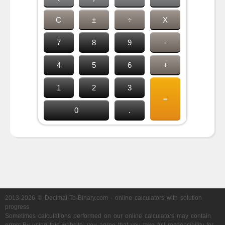
C
±
÷
X
7
8
9
-
4
5
6
+
1
2
3
=
0
.
2013-2026 © Decimal-To-Binary.com - online calculators with solution
progress
Sometimes calculations performed on our online calculators may contain