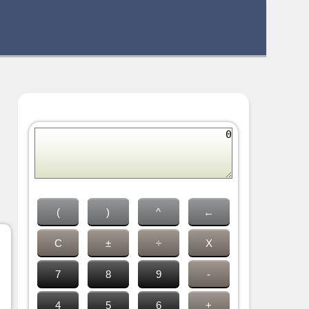
(
)
^
←
C
±
÷
X
7
8
9
-
4
5
6
+