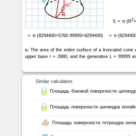
2
S = π·(R
+
= π·(8294400+5760·99999+8294400)
= π·(829440
a: The area of the entire surface of a truncated cone 
upper base r = 2880, and the generative L = 99999 e
Similar calculators
Площадь боковой поверхности цилиндра
Площадь поверхности цилиндра онлайн
Площадь поверхности тетраэдра онла