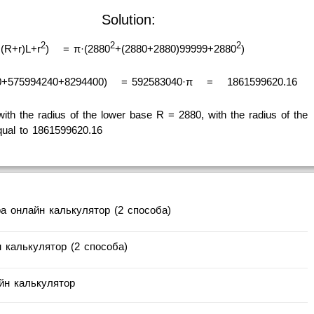
Solution:
2
2
2
(R+r)L+r
)
= π·(2880
+(2880+2880)99999+2880
)
0+575994240+8294400)
= 592583040·π
=
1861599620.16
with the radius of the lower base R = 2880, with the radius of the
qual to 1861599620.16
 онлайн калькулятор (2 способа)
 калькулятор (2 способа)
йн калькулятор