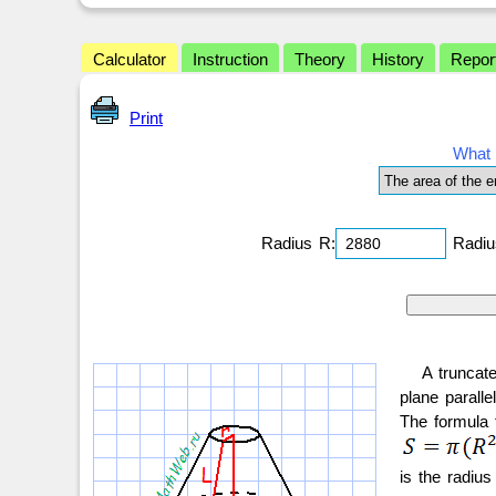
Calculator
Instruction
Theory
History
Repor
Print
What 
Radius R:
Radius
A truncat
plane paralle
The formula f
is the radius