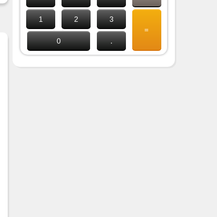
1
2
3
=
0
.