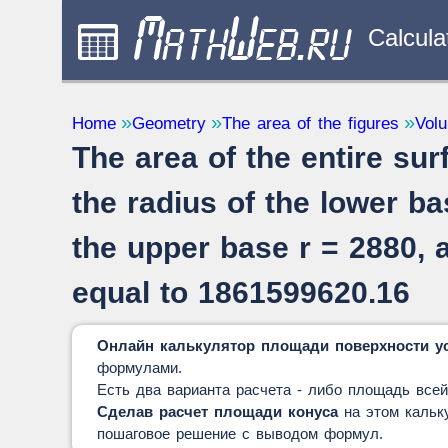
Calcula
Study and science
Quantity Con
Home
Geometry
The area of the figures
Volu
— 32
The area of the entire sur
Mathematics
— 31
Other
— 1
the radius of the lower ba
the upper base r = 2880, 
equal to 1861599620.16
Онлайн калькулятор площади поверхности ус
формулами.
Есть два варианта расчета - либо площадь всей
Сделав расчет площади конуса
на этом кальку
пошаговое решение с выводом формул.