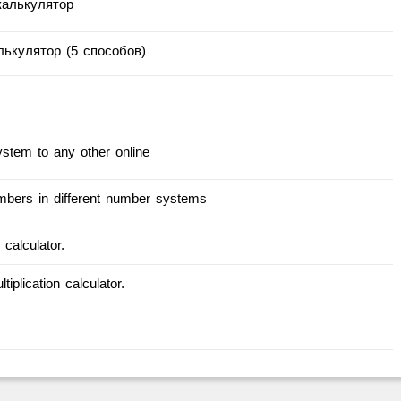
калькулятор
ькулятор (5 способов)
stem to any other online
numbers in different number systems
 calculator.
tiplication calculator.