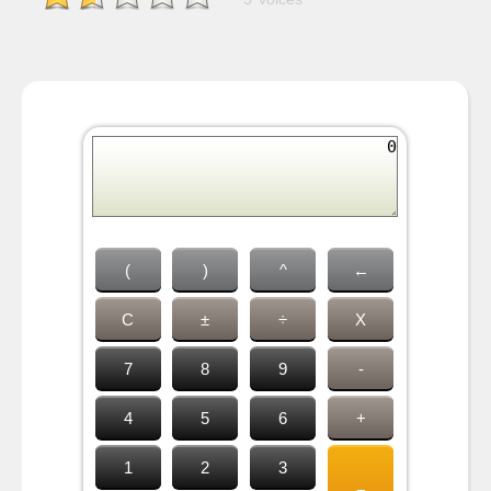
(
)
^
←
C
±
÷
X
7
8
9
-
4
5
6
+
1
2
3