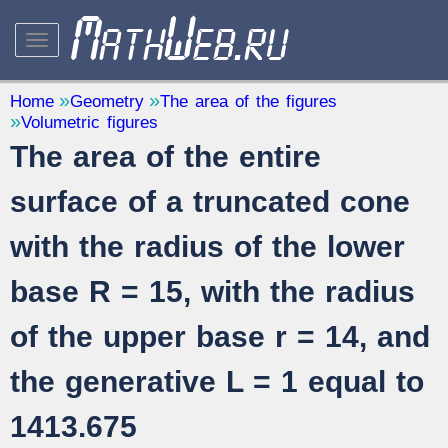
STUDY AND SCIENCE
— 32
Home
Geometry
The area of the figures
Volumetric figures
Mathematics
— 31
The area of the entire
Other
— 1
QUANTITY CONVERTERS
surface of a truncated cone
— 2
with the radius of the lower
base R = 15, with the radius
of the upper base r = 14, and
the generative L = 1 equal to
1413.675