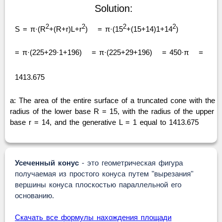
Solution:
2
2
2
2
S = π·(R
+(R+r)L+r
)
= π·(15
+(15+14)1+14
)
= π·(225+29·1+196)
= π·(225+29+196)
= 450·π
=
1413.675
a: The area of the entire surface of a truncated cone with the
radius of the lower base R = 15, with the radius of the upper
base r = 14, and the generative L = 1 equal to 1413.675
Усеченный конус
- это геометрическая фигура
получаемая из простого конуса путем "вырезания"
вершины конуса плоскостью параллельной его
основанию.
Скачать все формулы нахождения площади