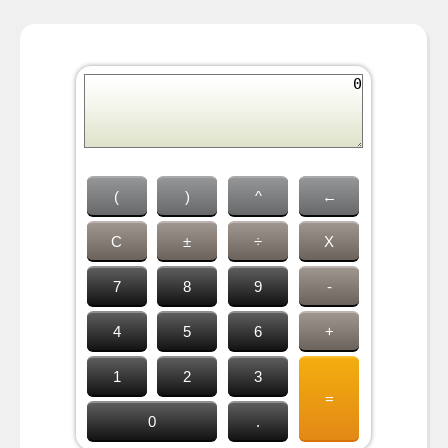
(
)
^
←
C
±
÷
X
7
8
9
-
4
5
6
+
1
2
3
=
0
.