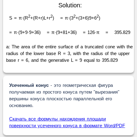
Solution:
2
2
2
2
S = π·(R
+(R+r)L+r
)
= π·(3
+(3+6)9+6
)
= π·(9+9·9+36)
= π·(9+81+36)
= 126·π
=
395.829
a: The area of the entire surface of a truncated cone with the
radius of the lower base R = 3, with the radius of the upper
base r = 6, and the generative L = 9 equal to 395.829
Усеченный конус
- это геометрическая фигура
получаемая из простого конуса путем "вырезания"
вершины конуса плоскостью параллельной его
основанию.
Скачать все формулы нахождения площади
поверхности усеченного конуса в формате Word/PDF