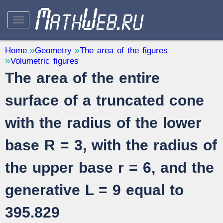
STUDY AND SCIENCE
— 32
Home
Geometry
The area of the figures
Volumetric figures
Mathematics
— 31
The area of the entire
Other
— 1
QUANTITY CONVERTERS
surface of a truncated cone
— 2
with the radius of the lower
base R = 3, with the radius of
the upper base r = 6, and the
generative L = 9 equal to
395.829