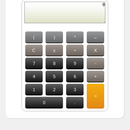
(
)
^
←
C
±
÷
X
7
8
9
-
4
5
6
+
1
2
3
=
0
.