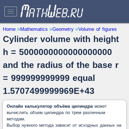
STUDY AND SCIENCE
— 32
Home
Mathematics
Geometry
Volume of figures
Cylinder volume with height
Mathematics
— 31
Other
— 1
h = 5000000000000000000
QUANTITY CONVERTERS
— 2
and the radius of the base r
= 999999999999 equal
1.5707499999969E+43
Онлайн калькулятор объёма цилиндра
может
вычислить объем цилиндра по трем различным
методам.
Выбор нужного метода зависит от исходных данных на