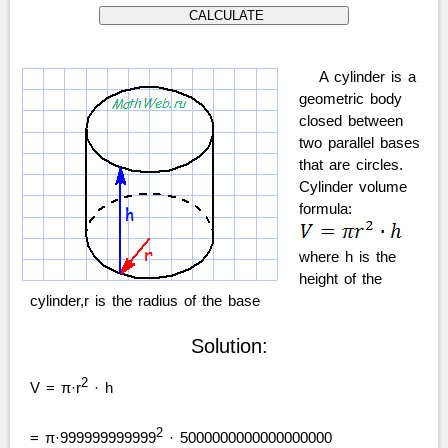
A cylinder is a
geometric body
closed between
two parallel bases
that are circles.
Cylinder volume
formula:
where h is the
height of the
cylinder,r is the radius of the base
Solution:
2
V = π·r
· h
2
= π·999999999999
· 5000000000000000000