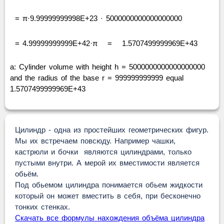
= π·9.99999999998E+23 · 5000000000000000000
= 4.99999999999E+42·π
=
1.5707499999969E+43
a: Cylinder volume with height h = 5000000000000000000
and the radius of the base r = 999999999999 equal
1.5707499999969E+43
Цилиндр - одна из простейших геометрических фигур.
Мы их встречаем повсюду. Например чашки,
кастрюли и бочки являются цилиндрами, только
пустыми внутри. А мерой их вместимости является
обьём.
Под обьемом цилиндра понимается обьем жидкости
который он может вместить в себя, при бесконечно
тонких стенках.
Скачать все формулы нахождения объёма цилиндра