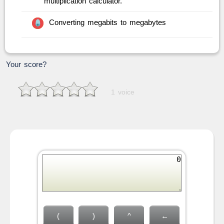
multiplication calculator.
Converting megabits to megabytes
Your score?
1 voice
(
)
^
←