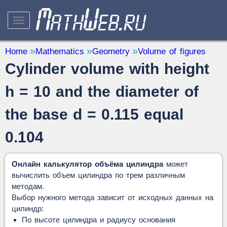
STUDY AND SCIENCE
— 32
Home
Mathematics
Geometry
Volume of figures
Cylinder volume with height
Mathematics
— 31
Other
— 1
h = 10 and the diameter of
QUANTITY CONVERTERS
— 2
the base d = 0.115 equal
0.104
Онлайн калькулятор объёма цилиндра
может
вычислить объем цилиндра по трем различным
методам.
Выбор нужного метода зависит от исходных данных на
цилиндр:
По высоте цилиндра и радиусу основания