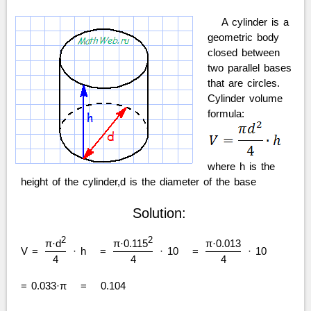
A cylinder is a
geometric body
closed between
two parallel bases
that are circles.
Cylinder volume
formula:
where h is the
height of the cylinder,d is the diameter of the base
Solution:
2
2
π·d
π·0.115
π·0.013
V =
· h
=
· 10
=
· 10
4
4
4
= 0.033·π
=
0.104