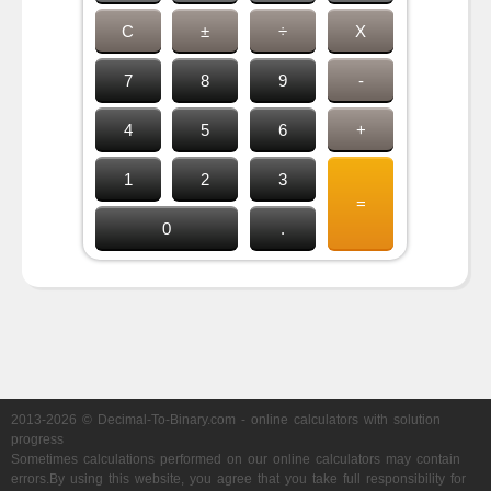
C
±
÷
X
7
8
9
-
4
5
6
+
1
2
3
=
0
.
2013-2026 © Decimal-To-Binary.com - online calculators with solution
progress
Sometimes calculations performed on our online calculators may contain
errors.By using this website, you agree that you take full responsibility for